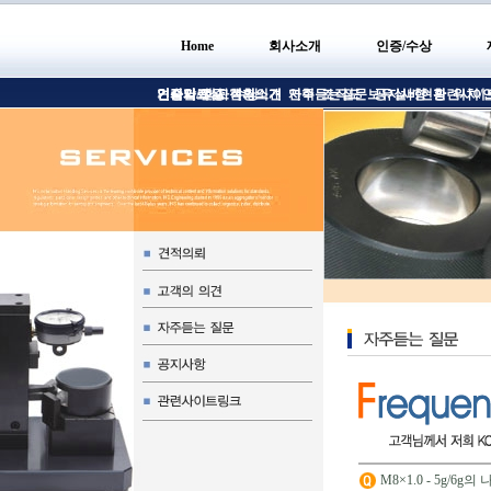
Home
회사소개
인증/수상
인사말
인증서/인증
견적의뢰
기술자료실
회사현황소개
고객의의견
수상
연혁
자주듣는질문
조직도
보유설비현황
공지사항
관련사이
위치/
M8×1.0 - 5g/