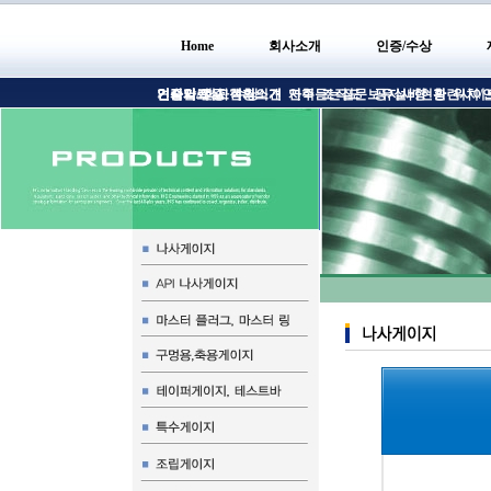
Home
회사소개
인증/수상
인사말
인증서/인증
견적의뢰
기술자료실
회사현황소개
고객의의견
수상
연혁
자주듣는질문
조직도
보유설비현황
공지사항
관련사이
위치/