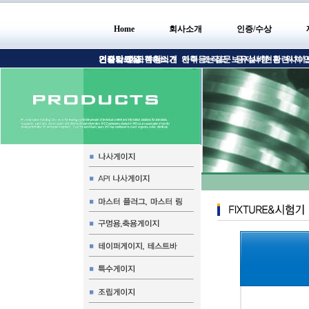
Home
회사소개
인증/수상
인사말
인증서/인증
견적의뢰
기술자료실
회사현황소개
고객의의견
수상
연혁
자주듣는질문
조직도
보유설비현황
공지사항
관련사이
위치/