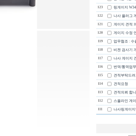
링게이지 W34
123
나사 플러그 
122
게이지 견적 의
121
게이지 수정 언제 
120
업무협조 : 
119
비젼 검사기 
118
나사 게이지 
117
번역/통역업무
116
견적부탁드려
115
견적요청
114
견적의뢰 합니
113
스플라인 게이
112
나사링게이지
111