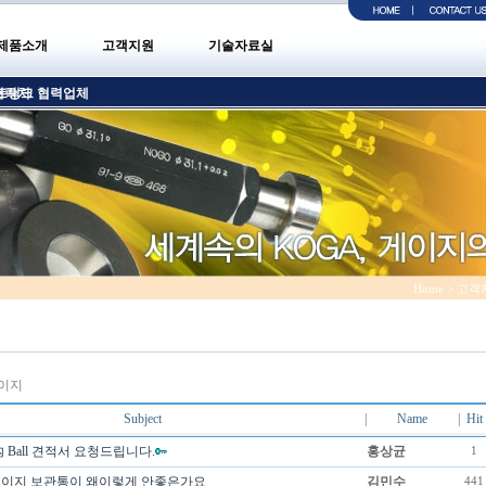
제품소개
고객지원
기술자료실
트링크
연락처
협력업체
Home > 고
이지
Subject
|
Name
|
Hit
 Ball 견적서 요청드립니다.
홍상균
1
이지 보관통이 왜이렇게 안좋은가요
김민수
441