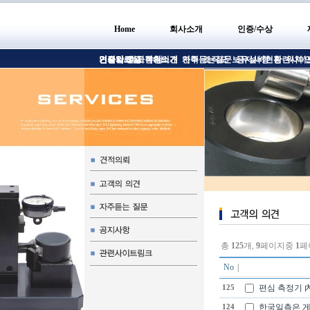
Home
회사소개
인증/수상
인사말
인증서/인증
견적의뢰
기술자료실
회사현황소개
고객의의견
수상
연혁
자주듣는질문
조직도
보유설비현황
공지사항
관련사이
위치/
총
125
개,
9
페이지중
1
페
No
|
편심 측정기 內
125
한국일측은 게
124