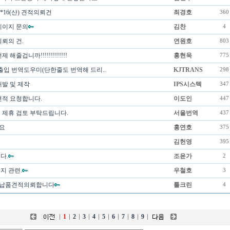
*16(산) 견적의뢰건
최경호
360
게이지 문의
김찬
4
뢰의 건.
연원호
803
해줄겁니까!!!!!!!!!!!!!
홍현욱
775
수출입 번역도우미(단한줄도 번역해 드리..
KJTRANS
298
개발 및 제작
IPS시스텍
347
견적 요청합니다.
이도인
447
 제휴 검토 부탁드립니다.
서울번역
437
요
홍연호
375
김헌영
395
다.
조윤가
2
지 관련.
우철호
3
납품견적의뢰합니다
툴크린
4
1
2
3
4
5
6
7
8
9