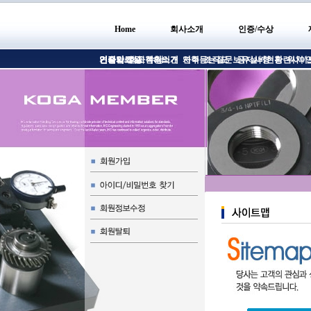
Home
회사소개
인증/수상
인사말
인증서/인증
견적의뢰
기술자료실
회사현황소개
고객의의견
수상
연혁
자주듣는질문
조직도
보유설비현황
공지사항
관련사이
위치/